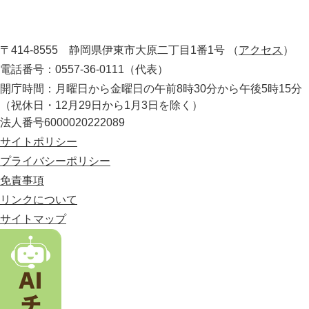
市
。
静
役
岡
所
〒414-8555 静岡県伊東市大原二丁目1番1号
（
アクセス
）
県
の
電話番号：0557-36-0111（代表）
最
開庁時間：月曜日から金曜日の午前8時30分から午後5時15分
東
（祝休日・12月29日から1月3日を除く）
部
法人番号6000020222089
に
位
サイトポリシー
置
プライバシーポリシー
す
免責事項
る
市
リンクについて
。
サイトマップ