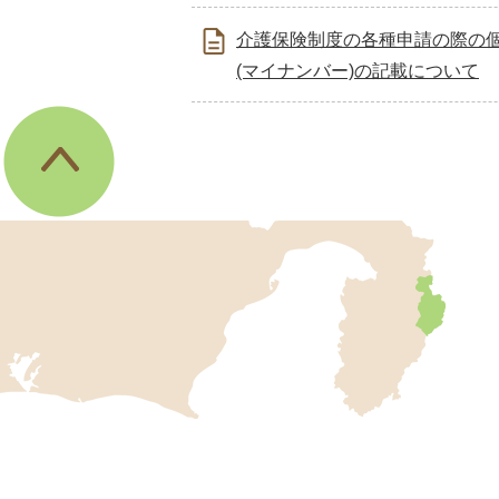
介護保険制度の各種申請の際の
(マイナンバー)の記載について
伊
東
市
の
位
置
を
記
し
伊
た
地
東
図