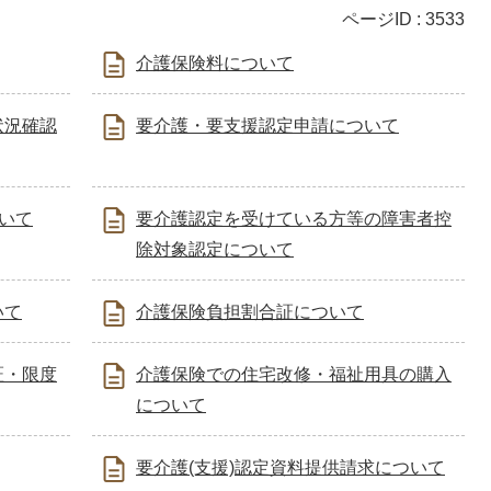
ページID :
3533
介護保険料について
状況確認
要介護・要支援認定申請について
ついて
要介護認定を受けている方等の障害者控
除対象認定について
いて
介護保険負担割合証について
証・限度
介護保険での住宅改修・福祉用具の購入
について
要介護(支援)認定資料提供請求について