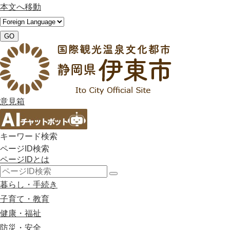
本文へ移動
GO
意見箱
キーワード検索
ページID検索
ページIDとは
検
暮らし・手続き
索
子育て・教育
健康・福祉
防災・安全