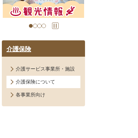
の
の
ス
ス
ラ
ラ
イ
イ
ド
ド
介護保険
介護サービス事業所・施設
介護保険について
各事業所向け