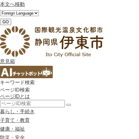
本文へ移動
GO
意見箱
キーワード検索
ページID検索
ページIDとは
検
暮らし・手続き
索
子育て・教育
健康・福祉
防災・安全