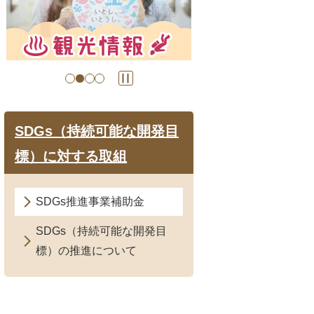
目
目
の
の
ス
ス
ラ
ラ
イ
イ
ド
ド
SDGs（持続可能な開発目
標）に対する取組
SDGs推進事業補助金
SDGs（持続可能な開発目
標）の推進について