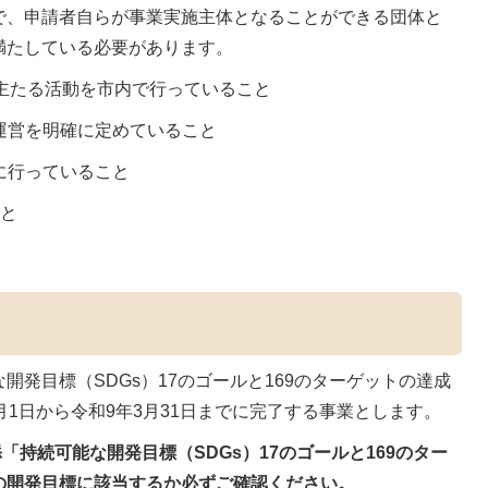
で、申請者自らが事業実施主体となることができる団体と
満たしている必要があります。
、主たる活動を市内で行っていること
の運営を明確に定めていること
正に行っていること
こと
開発目標（SDGs）17のゴールと169のターゲットの達成
月1日から令和9年3月31日までに完了する事業とします。
「持続可能な開発目標（SDGs）17のゴー
ルと169のター
の開発目標に該当するか必ず
ご確認ください。