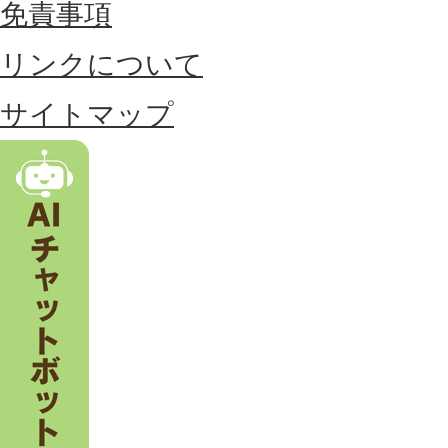
免責事項
置
リンクについて
す
る
サイトマップ
市
。