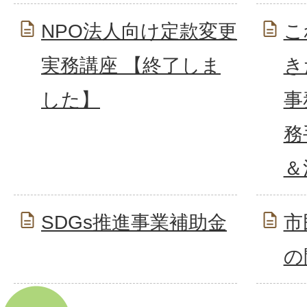
NPO法人向け定款変更
こ
実務講座 【終了しま
き
した】
事
務
＆
SDGs推進事業補助金
市
の