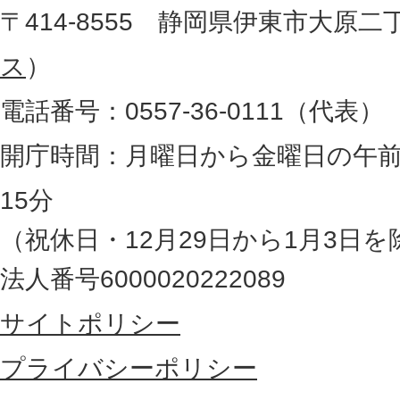
地
〒414-8555 静岡県伊東市大原二
所
図
ス
）
。
電話番号：0557-36-0111（代表）
静
岡
開庁時間：月曜日から金曜日の午前
県
15分
の
（祝休日・12月29日から1月3日を
最
法人番号6000020222089
東
サイトポリシー
部
に
プライバシーポリシー
位