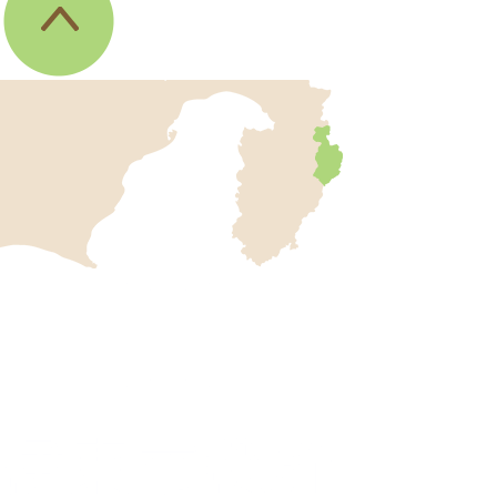
伊
東
市
の
位
伊
置
東
を
記
市
し
役
た