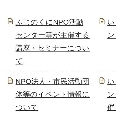
ふじのくにNPO活動
い
センター等が主催する
ン
講座・セミナーについ
て
NPO法人・市民活動団
い
体等のイベント情報に
ン
ついて
催