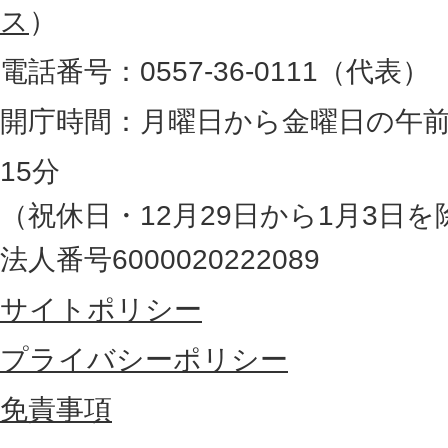
図
ス
）
。
電話番号：0557-36-0111（代表）
静
岡
開庁時間：月曜日から金曜日の午前
県
15分
の
（祝休日・12月29日から1月3日を
最
法人番号6000020222089
東
サイトポリシー
部
に
プライバシーポリシー
位
免責事項
置