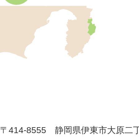
伊
東
市
の
位
伊
置
東
を
記
市
し
役
た
地
〒414-8555 静岡県伊東市大原二
所