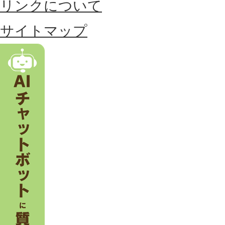
リンクについて
す
る
サイトマップ
市
。