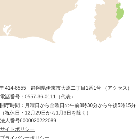
市
の
位
置
を
記
し
伊
た
地
東
図
市
。
静
役
岡
所
〒414-8555 静岡県伊東市大原二丁目1番1号
（
アクセス
）
県
の
電話番号：0557-36-0111（代表）
最
開庁時間：月曜日から金曜日の午前8時30分から午後5時15分
東
（祝休日・12月29日から1月3日を除く）
部
法人番号6000020222089
に
位
サイトポリシー
置
プライバシーポリシー