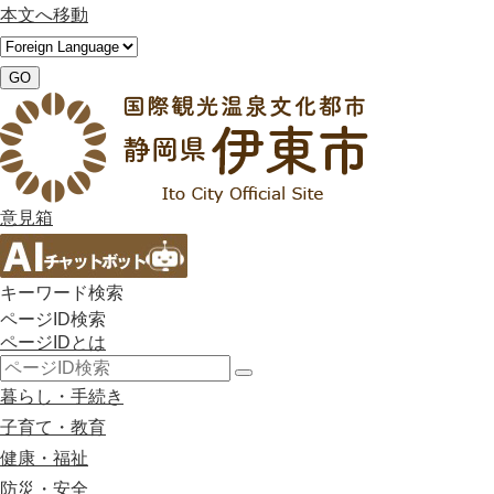
本文へ移動
GO
意見箱
キーワード検索
ページID検索
ページIDとは
検
暮らし・手続き
索
子育て・教育
健康・福祉
防災・安全