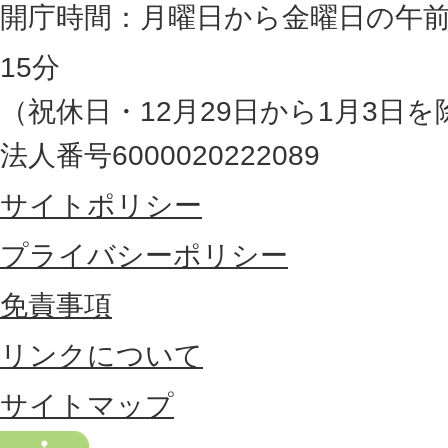
岡
開庁時間：月曜日から金曜日の午前
県
15分
の
（祝休日・12月29日から1月3日を
最
法人番号6000020222089
東
サイトポリシー
部
に
プライバシーポリシー
位
免責事項
置
リンクについて
す
る
サイトマップ
市