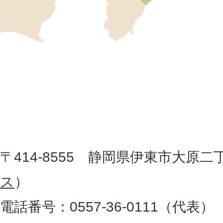
市
の
位
伊
置
東
を
記
市
し
役
た
地
〒414-8555 静岡県伊東市大原二
所
図
ス
）
。
電話番号：0557-36-0111（代表）
静