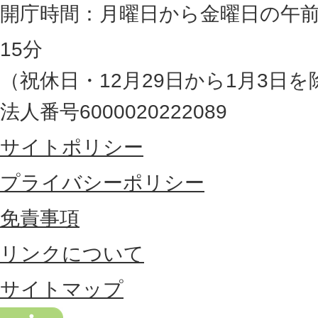
岡
開庁時間：月曜日から金曜日の午前
県
15分
の
（祝休日・12月29日から1月3日を
最
法人番号6000020222089
東
サイトポリシー
部
に
プライバシーポリシー
位
免責事項
置
リンクについて
す
る
サイトマップ
市