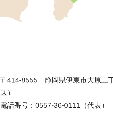
市
の
位
伊
置
東
を
記
市
し
役
た
地
〒414-8555 静岡県伊東市大原二
所
図
ス
）
。
電話番号：0557-36-0111（代表）
静