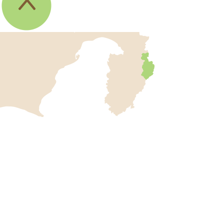
伊
東
市
の
位
伊
置
東
を
記
市
し
役
た