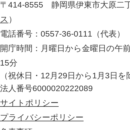
地
〒414-8555 静岡県伊東市大原二
所
図
ス
）
。
電話番号：0557-36-0111（代表）
静
岡
開庁時間：月曜日から金曜日の午前
県
15分
の
（祝休日・12月29日から1月3日を
最
法人番号6000020222089
東
サイトポリシー
部
に
プライバシーポリシー
位