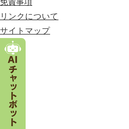
免責事項
置
リンクについて
す
る
サイトマップ
市
。