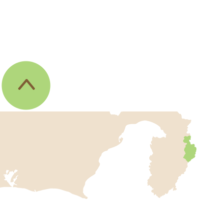
伊
東
市
の
位
置
を
記
し
伊
た
地