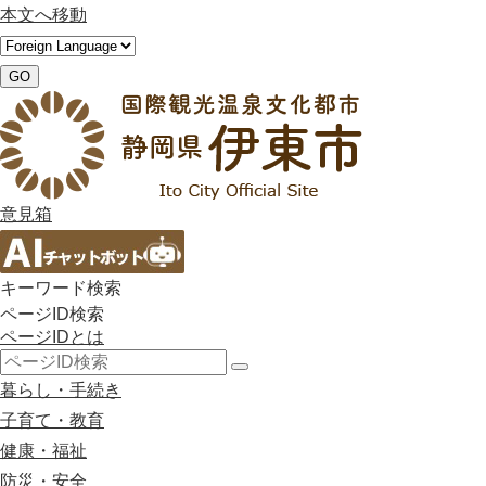
本文へ移動
GO
意見箱
キーワード検索
ページID検索
ページIDとは
検
暮らし・手続き
索
子育て・教育
健康・福祉
防災・安全