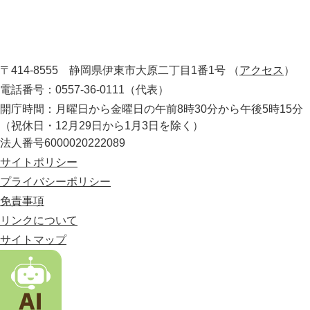
東
図
市
。
静
役
岡
所
〒414-8555 静岡県伊東市大原二丁目1番1号
（
アクセス
）
県
の
電話番号：0557-36-0111（代表）
最
開庁時間：月曜日から金曜日の午前8時30分から午後5時15分
東
（祝休日・12月29日から1月3日を除く）
部
法人番号6000020222089
に
位
サイトポリシー
置
プライバシーポリシー
す
免責事項
る
市
リンクについて
。
サイトマップ