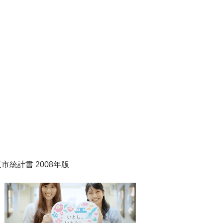
市統計書 2008年版
1
2
枚
枚
目
目