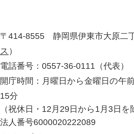
記
市
し
役
た
地
〒414-8555 静岡県伊東市大原二
所
図
ス
）
。
電話番号：0557-36-0111（代表）
静
岡
開庁時間：月曜日から金曜日の午前
県
15分
の
（祝休日・12月29日から1月3日を
最
法人番号6000020222089
東