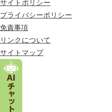
サイトポリシー
部
に
プライバシーポリシー
位
免責事項
置
リンクについて
す
る
サイトマップ
市
。