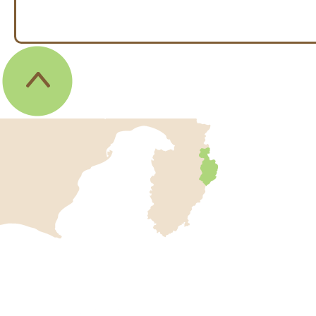
伊
東
市
の
位
伊
置
東
を