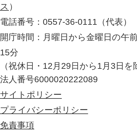
図
ス
）
。
電話番号：0557-36-0111（代表）
静
岡
開庁時間：月曜日から金曜日の午前
県
15分
の
（祝休日・12月29日から1月3日を
最
法人番号6000020222089
東
サイトポリシー
部
に
プライバシーポリシー
位
免責事項
置