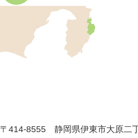
伊
東
市
の
位
伊
置
東
を
記
市
し
役
た
地
〒414-8555 静岡県伊東市大原二
所