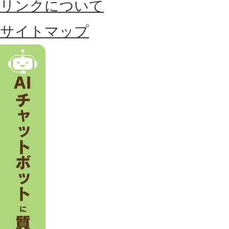
リンクについて
す
る
サイトマップ
市
。