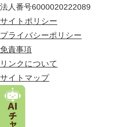
最
法人番号6000020222089
東
サイトポリシー
部
に
プライバシーポリシー
位
免責事項
置
リンクについて
す
る
サイトマップ
市
。