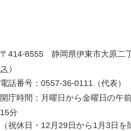
東
を
記
市
し
役
た
地
〒414-8555 静岡県伊東市大原二
所
図
ス
）
。
電話番号：0557-36-0111（代表）
静
岡
開庁時間：月曜日から金曜日の午前
県
15分
の
（祝休日・12月29日から1月3日を