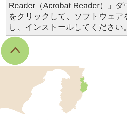
Reader（Acrobat Reade
をクリックして、ソフトウェア
し、インストールしてください
伊
東
市
の
位
伊
置