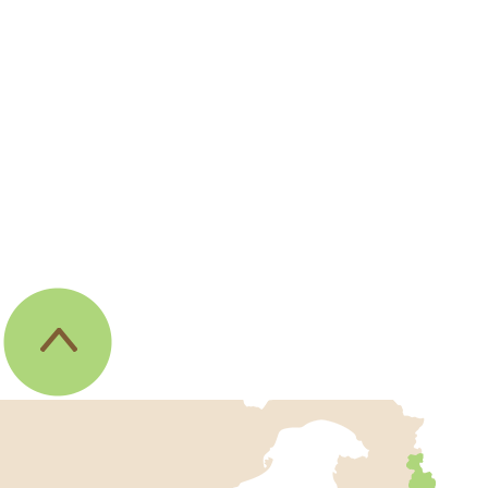
伊
東
市
の