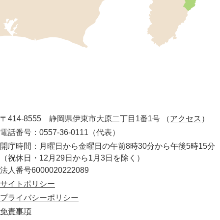
位
置
を
記
し
伊
た
地
東
図
市
。
静
役
岡
所
〒414-8555 静岡県伊東市大原二丁目1番1号
（
アクセス
）
県
の
電話番号：0557-36-0111（代表）
最
開庁時間：月曜日から金曜日の午前8時30分から午後5時15分
東
（祝休日・12月29日から1月3日を除く）
部
法人番号6000020222089
に
位
サイトポリシー
置
プライバシーポリシー
す
免責事項
る