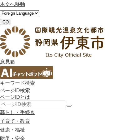
本文へ移動
GO
意見箱
キーワード検索
ページID検索
ページIDとは
検
暮らし・手続き
索
子育て・教育
健康・福祉
防災・安全