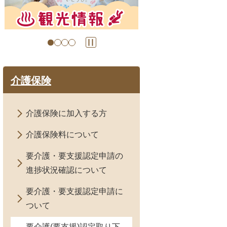
の
の
ス
ス
ラ
ラ
イ
イ
ド
ド
介護保険
介護保険に加入する方
介護保険料について
要介護・要支援認定申請の
進捗状況確認について
要介護・要支援認定申請に
ついて
要介護(要支援)認定取り下