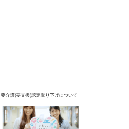
要介護(要支援)認定取り下げについて
1
2
枚
枚
目
目