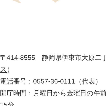
位
伊
置
東
を
記
市
し
役
た
地
〒414-8555 静岡県伊東市大原二
所
図
ス
）
。
電話番号：0557-36-0111（代表）
静
岡
開庁時間：月曜日から金曜日の午前
県
15分