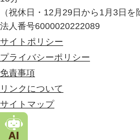
の
（祝休日・12月29日から1月3日を
最
法人番号6000020222089
東
サイトポリシー
部
に
プライバシーポリシー
位
免責事項
置
リンクについて
す
る
サイトマップ
市
。