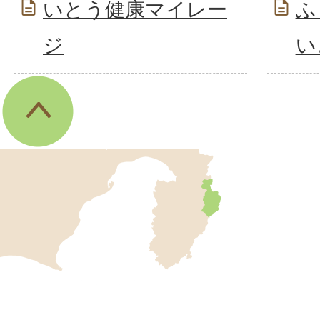
いとう健康マイレー
ふ
ジ
い
伊
東
市
の
位
伊
置