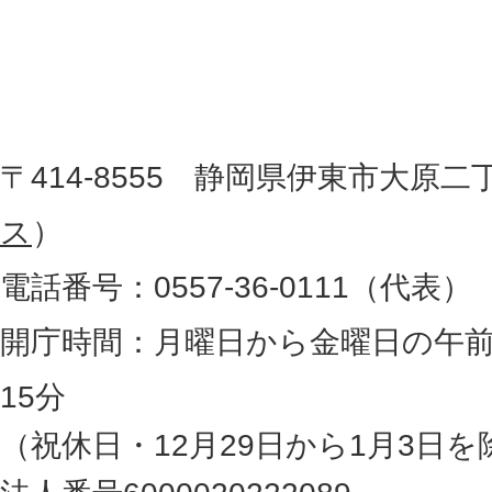
東
を
記
市
し
役
た
地
〒414-8555 静岡県伊東市大原二
所
図
ス
）
。
電話番号：0557-36-0111（代表）
静
岡
開庁時間：月曜日から金曜日の午前
県
15分
の
（祝休日・12月29日から1月3日を
最