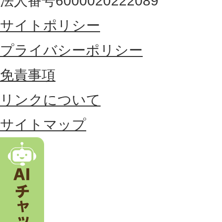
法人番号6000020222089
東
サイトポリシー
部
に
プライバシーポリシー
位
免責事項
置
リンクについて
す
る
サイトマップ
市
。