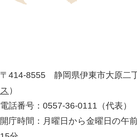
位
伊
置
東
を
記
市
し
役
た
地
〒414-8555 静岡県伊東市大原二
所
図
ス
）
。
電話番号：0557-36-0111（代表）
静
岡
開庁時間：月曜日から金曜日の午前
県
15分