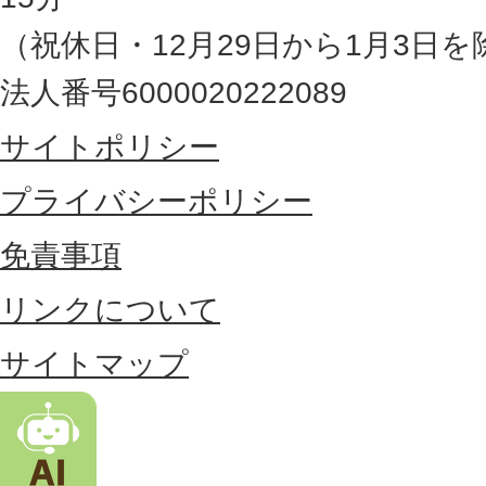
の
（祝休日・12月29日から1月3日を
最
法人番号6000020222089
東
サイトポリシー
部
に
プライバシーポリシー
位
免責事項
置
リンクについて
す
る
サイトマップ
市
。