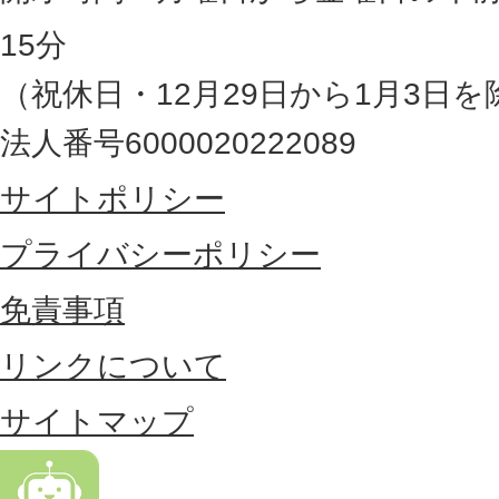
県
15分
の
（祝休日・12月29日から1月3日を
最
法人番号6000020222089
東
サイトポリシー
部
に
プライバシーポリシー
位
免責事項
置
リンクについて
す
る
サイトマップ
市
。