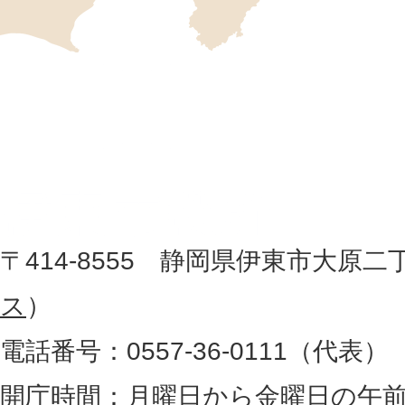
の
位
伊
置
東
を
記
市
し
役
た
地
〒414-8555 静岡県伊東市大原二
所
図
ス
）
。
電話番号：0557-36-0111（代表）
静
岡
開庁時間：月曜日から金曜日の午前