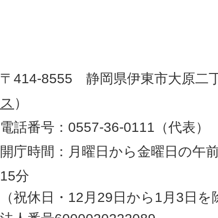
東
を
記
市
し
役
た
地
〒414-8555 静岡県伊東市大原二
所
図
ス
）
。
電話番号：0557-36-0111（代表）
静
岡
開庁時間：月曜日から金曜日の午前
県
15分
の
（祝休日・12月29日から1月3日を
最