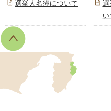
選挙人名簿について
選
い
伊
東
市
の
位
伊
置