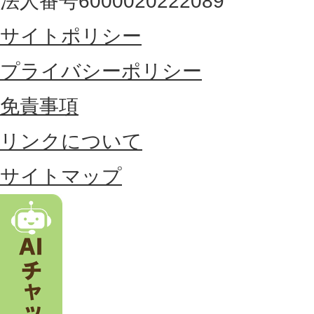
法人番号6000020222089
東
サイトポリシー
部
に
プライバシーポリシー
位
免責事項
置
リンクについて
す
る
サイトマップ
市
。