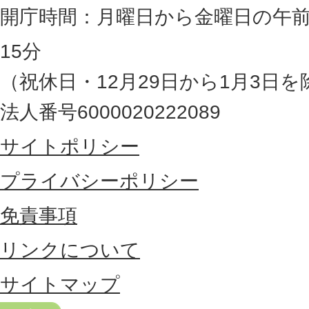
岡
開庁時間：月曜日から金曜日の午前
県
15分
の
（祝休日・12月29日から1月3日を
最
法人番号6000020222089
東
サイトポリシー
部
に
プライバシーポリシー
位
免責事項
置
リンクについて
す
る
サイトマップ
市