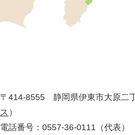
市
の
位
伊
置
東
を
記
市
し
役
た
地
〒414-8555 静岡県伊東市大原二
所
図
ス
）
。
電話番号：0557-36-0111（代表）
静