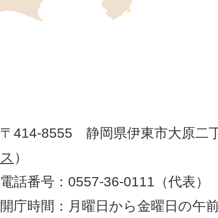
の
位
伊
置
東
を
記
市
し
役
た
地
〒414-8555 静岡県伊東市大原二
所
図
ス
）
。
電話番号：0557-36-0111（代表）
静
岡
開庁時間：月曜日から金曜日の午前