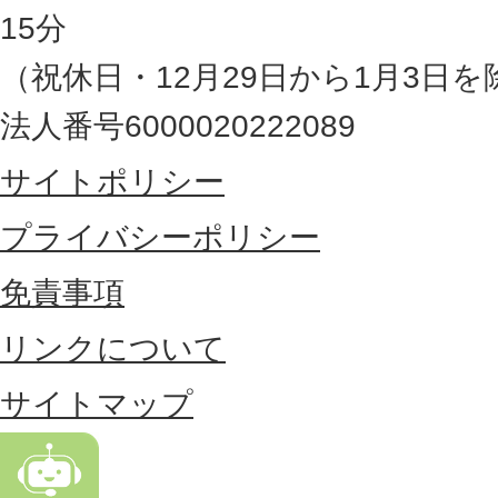
県
15分
の
（祝休日・12月29日から1月3日を
最
法人番号6000020222089
東
サイトポリシー
部
に
プライバシーポリシー
位
免責事項
置
リンクについて
す
る
サイトマップ
市
。