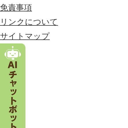
位
免責事項
置
リンクについて
す
る
サイトマップ
市
。