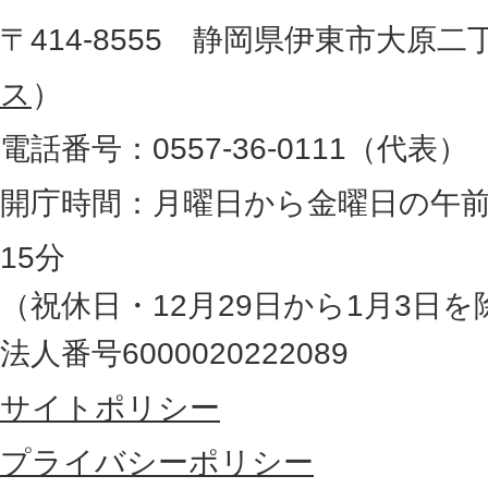
役
地
〒414-8555 静岡県伊東市大原二
所
図
ス
）
。
電話番号：0557-36-0111（代表）
静
岡
開庁時間：月曜日から金曜日の午前
県
15分
の
（祝休日・12月29日から1月3日を
最
法人番号6000020222089
東
サイトポリシー
部
に
プライバシーポリシー