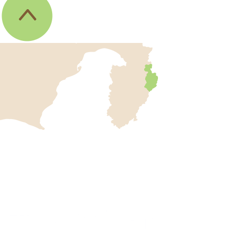
伊
東
市
の
位
伊
置
東
を
記
市
し
た