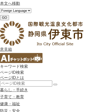
本文へ移動
GO
意見箱
キーワード検索
ページID検索
ページIDとは
検
暮らし・手続き
索
子育て・教育
健康・福祉
防災・安全