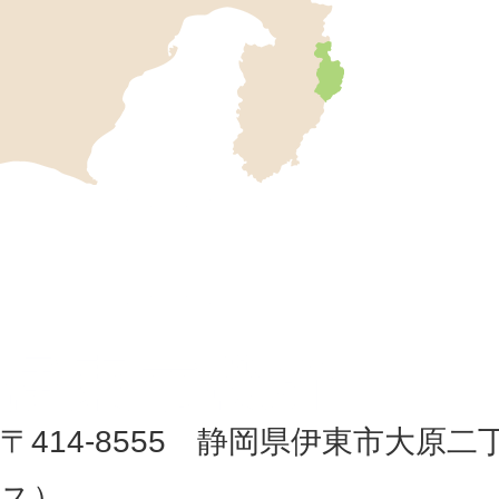
伊
東
市
の
位
伊
置
東
を
記
市
し
役
た
地
〒414-8555 静岡県伊東市大原二
所
図
ス
）