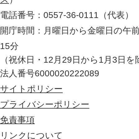
。
電話番号：0557-36-0111（代表）
静
岡
開庁時間：月曜日から金曜日の午前
県
15分
の
（祝休日・12月29日から1月3日を
最
法人番号6000020222089
東
サイトポリシー
部
に
プライバシーポリシー
位
免責事項
置
リンクについて
す