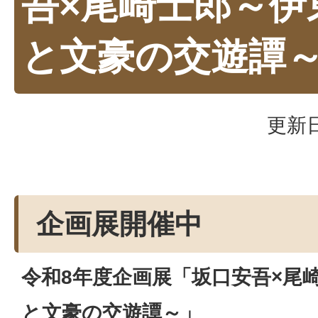
吾×尾崎士郎～伊
と文豪の交遊譚
更新日
企画展開催中
令和8年度企画展「坂口安吾×尾
と文豪の交遊譚～」