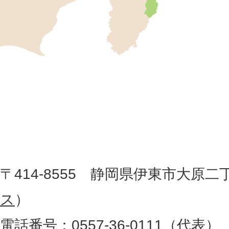
市
の
位
伊
置
東
を
記
市
し
役
た
地
〒414-8555 静岡県伊東市大原二
所
図
ス
）
。
電話番号：0557-36-0111（代表）