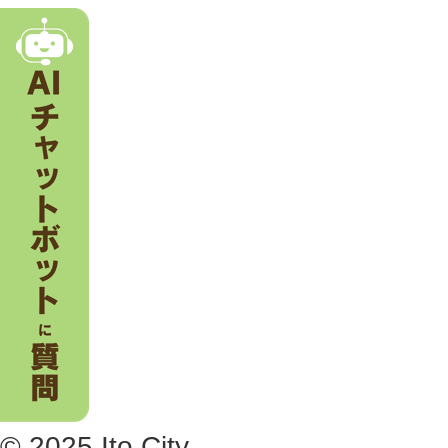
市
。
© 2025 Ito City