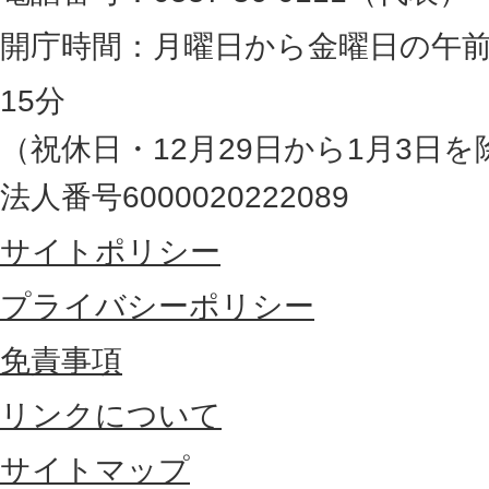
静
岡
開庁時間：月曜日から金曜日の午前
県
15分
の
（祝休日・12月29日から1月3日を
最
法人番号6000020222089
東
サイトポリシー
部
に
プライバシーポリシー
位
免責事項
置
リンクについて
す
る
サイトマップ