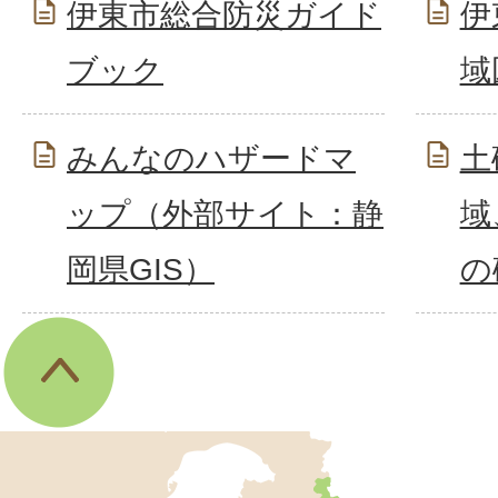
伊東市総合防災ガイド
伊
ブック
域
みんなのハザードマ
土
ップ（外部サイト：静
域
岡県GIS）
の
伊
東