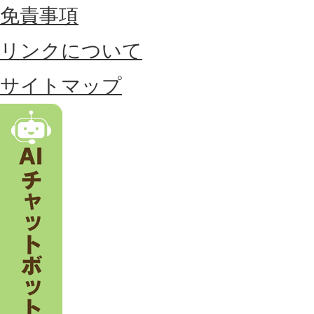
位
免責事項
置
リンクについて
す
る
サイトマップ
市
。