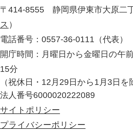
地
〒414-8555 静岡県伊東市大原二
所
図
ス
）
。
電話番号：0557-36-0111（代表）
静
岡
開庁時間：月曜日から金曜日の午前
県
15分
の
（祝休日・12月29日から1月3日を
最
法人番号6000020222089
東
サイトポリシー
部
に
プライバシーポリシー