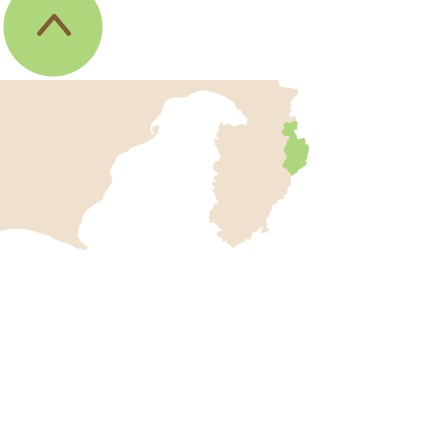
伊
東
市
の
位
伊
置
東
を
記
市
し
役
た