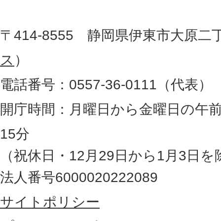
役
た
地
〒414-8555 静岡県伊東市大原二
所
図
ス
）
。
電話番号：0557-36-0111（代表）
静
岡
開庁時間：月曜日から金曜日の午前
県
15分
の
（祝休日・12月29日から1月3日を
最
法人番号6000020222089
東
サイトポリシー
部