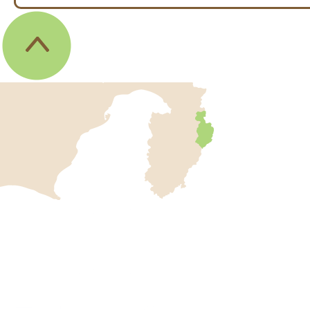
伊
東
市
の
位
伊
置
東
を
記
市
し