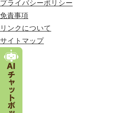
に
プライバシーポリシー
位
免責事項
置
リンクについて
す
る
サイトマップ
市
。