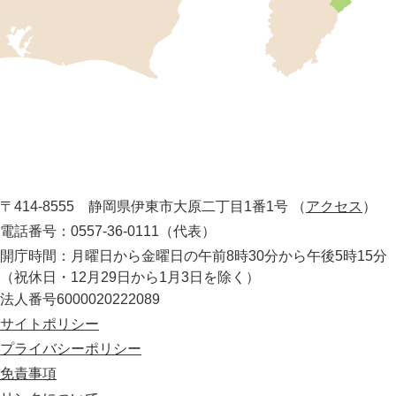
位
置
を
記
し
伊
た
地
東
図
市
。
静
役
岡
所
〒414-8555 静岡県伊東市大原二丁目1番1号
（
アクセス
）
県
の
電話番号：0557-36-0111（代表）
最
開庁時間：月曜日から金曜日の午前8時30分から午後5時15分
東
（祝休日・12月29日から1月3日を除く）
部
法人番号6000020222089
に
位
サイトポリシー
置
プライバシーポリシー
す
免責事項
る
市