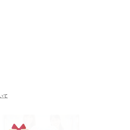
いて
2
枚