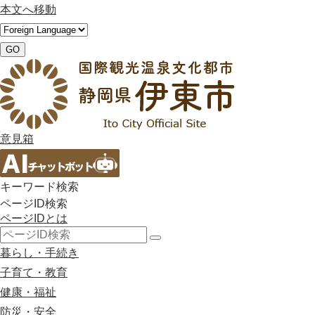
本文へ移動
GO
意見箱
キーワード検索
ページID検索
ページIDとは
検
暮らし・手続き
索
子育て・教育
健康・福祉
防災・安全