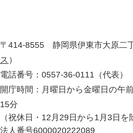
東
記
市
し
役
た
地
〒414-8555 静岡県伊東市大原二
所
図
ス
）
。
電話番号：0557-36-0111（代表）
静
岡
開庁時間：月曜日から金曜日の午前
県
15分
の
（祝休日・12月29日から1月3日を
最
法人番号6000020222089