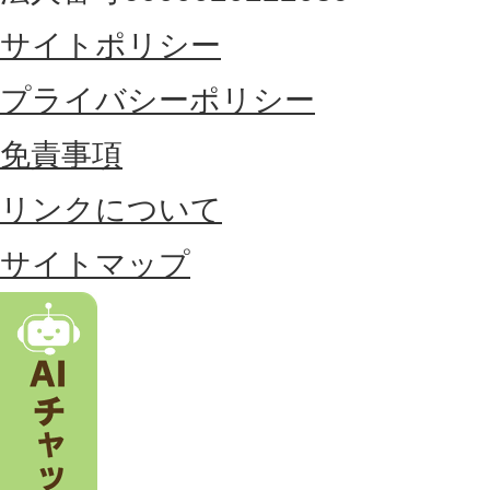
東
サイトポリシー
部
に
プライバシーポリシー
位
免責事項
置
リンクについて
す
る
サイトマップ
市
。