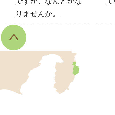
ですが、なんとかな
て
りませんか。
伊
東
市
の
位
伊
置
を