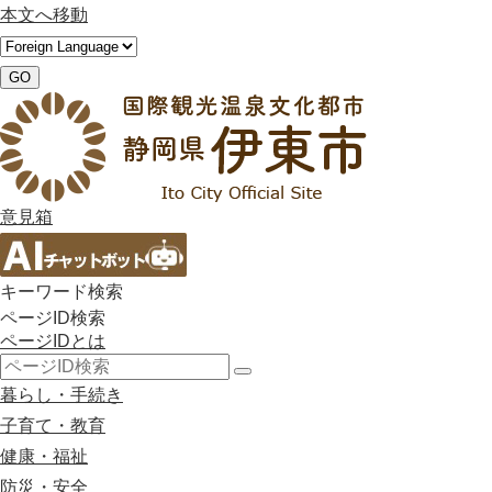
本文へ移動
GO
意見箱
キーワード検索
ページID検索
ページIDとは
検
暮らし・手続き
索
子育て・教育
健康・福祉
防災・安全