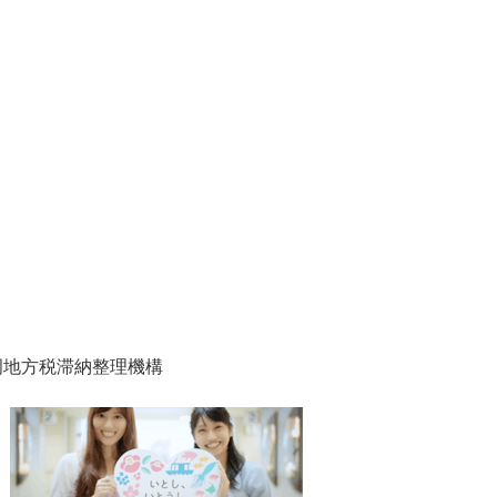
岡地方税滞納整理機構
1
2
枚
枚
目
目