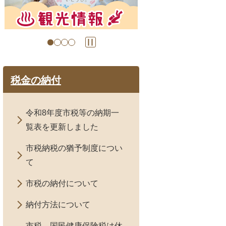
の
の
ス
ス
ラ
ラ
イ
イ
ド
ド
税金の納付
令和8年度市税等の納期一
覧表を更新しました
市税納税の猶予制度につい
て
市税の納付について
納付方法について
市税、国民健康保険税は休