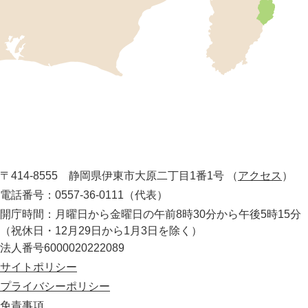
の
位
置
を
記
し
伊
た
地
東
図
市
。
静
役
岡
所
〒414-8555 静岡県伊東市大原二丁目1番1号
（
アクセス
）
県
の
電話番号：0557-36-0111（代表）
最
開庁時間：月曜日から金曜日の午前8時30分から午後5時15分
東
（祝休日・12月29日から1月3日を除く）
部
法人番号6000020222089
に
位
サイトポリシー
置
プライバシーポリシー
す
免責事項
る