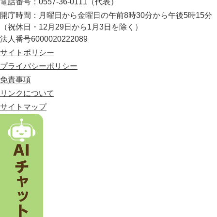
電話番号：0557-36-0111（代表）
最
開庁時間：月曜日から金曜日の午前8時30分から午後5時15分
東
（祝休日・12月29日から1月3日を除く）
部
法人番号6000020222089
に
位
サイトポリシー
置
プライバシーポリシー
す
免責事項
る
市
リンクについて
。
サイトマップ