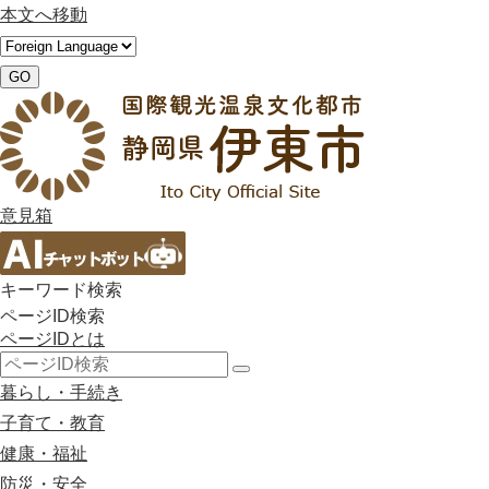
本文へ移動
GO
意見箱
キーワード検索
ページID検索
ページIDとは
検
暮らし・手続き
索
子育て・教育
健康・福祉
防災・安全