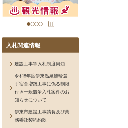
の
の
ス
ス
ラ
ラ
イ
イ
ド
ド
入札関連情報
建設工事等入札制度周知
令和8年度伊東温泉競輪選
手宿舎増築工事に係る制限
付き一般競争入札案件のお
知らせについて
伊東市建設工事請負及び業
務委託契約約款