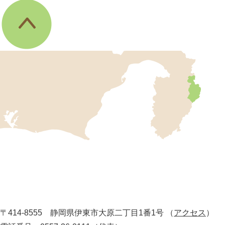
伊
東
市
の
位
置
を
記
し
伊
た
地
東
図
市
。
静
役
岡
所
〒414-8555 静岡県伊東市大原二丁目1番1号
（
アクセス
）
県
の