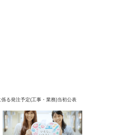
に係る発注予定(工事・業務)当初公表
1
2
枚
枚
目
目