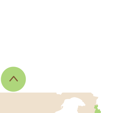
伊
東
市
の