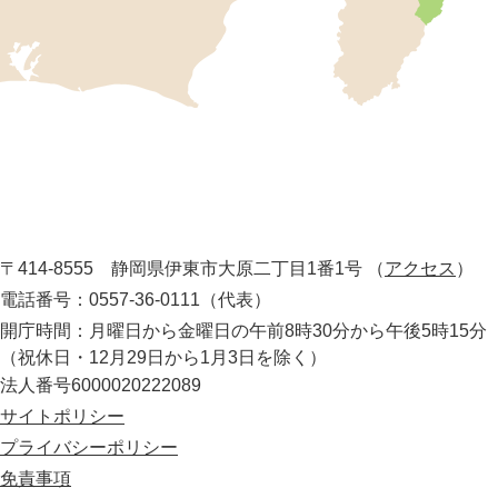
位
置
を
記
し
伊
た
地
東
図
市
。
静
役
岡
所
〒414-8555 静岡県伊東市大原二丁目1番1号
（
アクセス
）
県
の
電話番号：0557-36-0111（代表）
最
開庁時間：月曜日から金曜日の午前8時30分から午後5時15分
東
（祝休日・12月29日から1月3日を除く）
部
法人番号6000020222089
に
位
サイトポリシー
置
プライバシーポリシー
す
免責事項
る