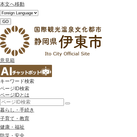
本文へ移動
GO
意見箱
キーワード検索
ページID検索
ページIDとは
検
暮らし・手続き
索
子育て・教育
健康・福祉
防災・安全