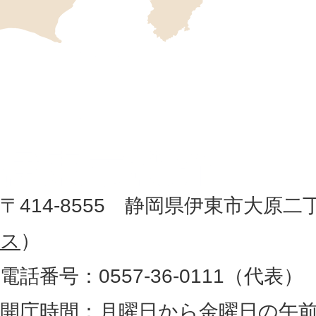
の
位
伊
置
東
を
記
市
し
役
た
地
〒414-8555 静岡県伊東市大原二
所
図
ス
）
。
電話番号：0557-36-0111（代表）
静
岡
開庁時間：月曜日から金曜日の午前