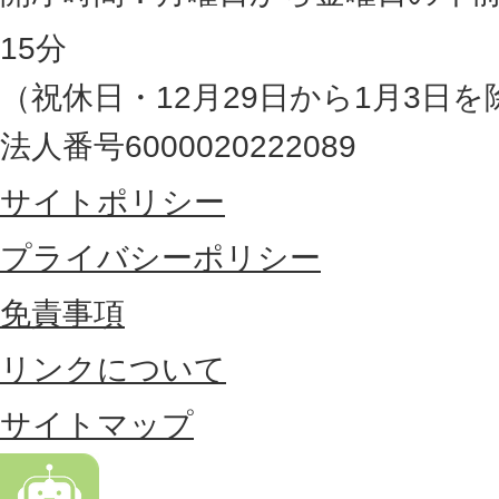
県
15分
の
（祝休日・12月29日から1月3日を
最
法人番号6000020222089
東
サイトポリシー
部
に
プライバシーポリシー
位
免責事項
置
リンクについて
す
る
サイトマップ
市