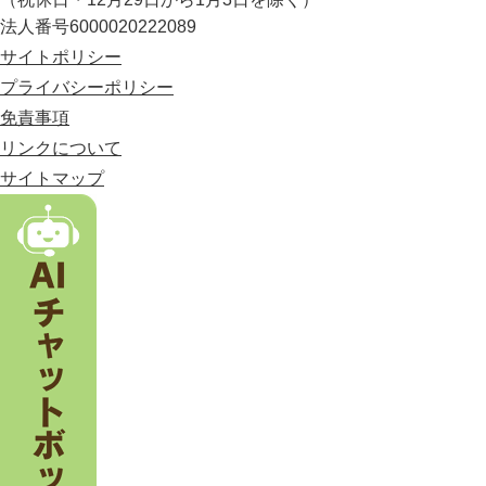
部
法人番号6000020222089
に
位
サイトポリシー
置
プライバシーポリシー
す
免責事項
る
市
リンクについて
。
サイトマップ