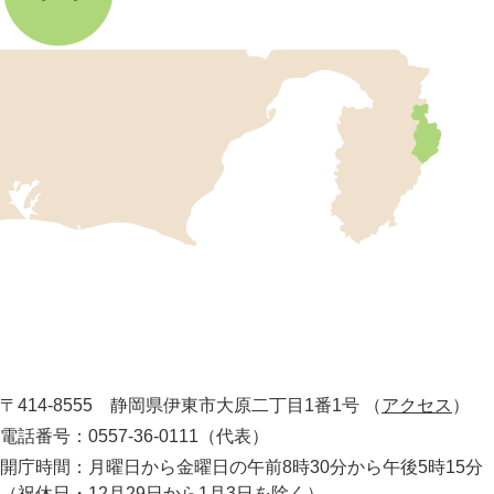
伊
東
市
の
位
置
を
記
し
伊
た
地
東
図
市
。
静
役
岡
所
〒414-8555 静岡県伊東市大原二丁目1番1号
（
アクセス
）
県
の
電話番号：0557-36-0111（代表）
最
開庁時間：月曜日から金曜日の午前8時30分から午後5時15分
東
（祝休日・12月29日から1月3日を除く）