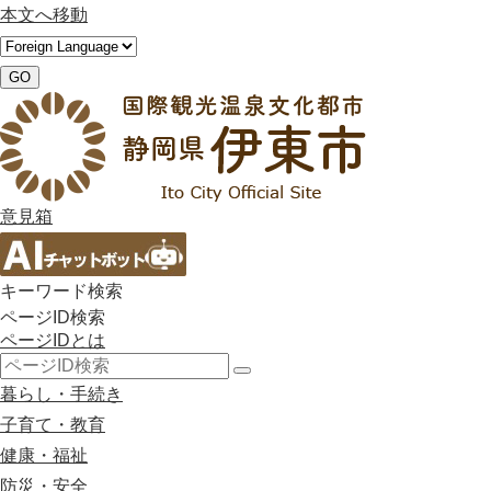
本文へ移動
GO
意見箱
キーワード検索
ページID検索
ページIDとは
検
暮らし・手続き
索
子育て・教育
健康・福祉
防災・安全