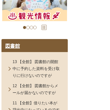
目
目
の
の
ス
ス
ラ
ラ
イ
イ
ド
ド
図書館
13 【全館】 図書館の開館
中に予約した資料を受け取
りに行けないのですが
12 【全館】 図書館からメ
ールが届かないのですが
11 【全館】借りたい本が
貸出中になっているのです