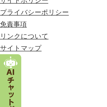
サイトポリシー
部
に
プライバシーポリシー
位
免責事項
置
リンクについて
す
る
サイトマップ
市
。