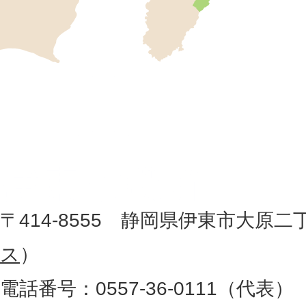
市
の
位
伊
置
東
を
記
市
し
役
た
地
〒414-8555 静岡県伊東市大原二
所
図
ス
）
。
電話番号：0557-36-0111（代表）
静