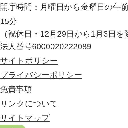
岡
開庁時間：月曜日から金曜日の午前
県
15分
の
（祝休日・12月29日から1月3日を
最
法人番号6000020222089
東
サイトポリシー
部
に
プライバシーポリシー
位
免責事項
置
リンクについて
す
る
サイトマップ
市