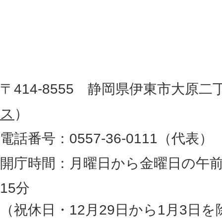
東
を
記
市
し
役
た
地
〒414-8555 静岡県伊東市大原二
所
図
ス
）
。
電話番号：0557-36-0111（代表）
静
岡
開庁時間：月曜日から金曜日の午前
県
15分
の
（祝休日・12月29日から1月3日を
最