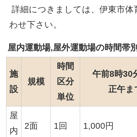
詳細につきましては、伊東市体
わせ下さい。
屋内運動場,屋外運動場の時間帯
時間
施
午前8時30
規模
区分
設
正午ま
単位
屋
2面
1回
1,000円
内