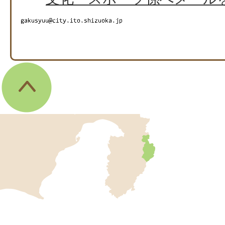
伊
東
市
の
位
伊
置