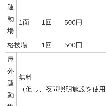
運
動
1面
1回
500円
場
格技場
1回
500円
屋
外
無料
運
（但し、夜間照明施設を使用す
動