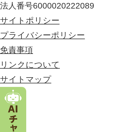
法人番号6000020222089
東
サイトポリシー
部
に
プライバシーポリシー
位
免責事項
置
リンクについて
す
る
サイトマップ
市
。