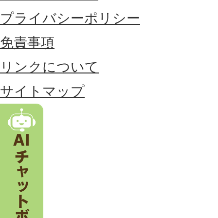
に
プライバシーポリシー
位
免責事項
置
リンクについて
す
る
サイトマップ
市
。