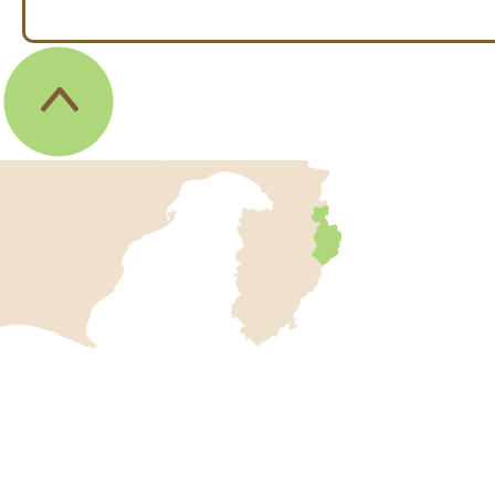
伊
東
市
の
位
伊
置
東
を
記