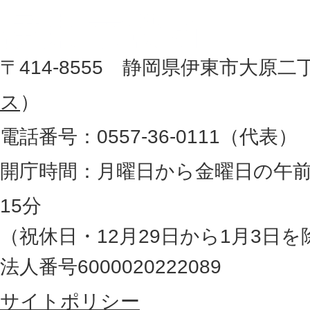
市
し
役
た
地
〒414-8555 静岡県伊東市大原二
所
図
ス
）
。
電話番号：0557-36-0111（代表）
静
岡
開庁時間：月曜日から金曜日の午前
県
15分
の
（祝休日・12月29日から1月3日を
最
法人番号6000020222089
東
サイトポリシー
部