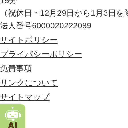
15分
の
（祝休日・12月29日から1月3日を
最
法人番号6000020222089
東
サイトポリシー
部
に
プライバシーポリシー
位
免責事項
置
リンクについて
す
る
サイトマップ
市
。