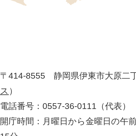
位
伊
置
東
を
記
市
し
役
た
地
〒414-8555 静岡県伊東市大原二
所
図
ス
）
。
電話番号：0557-36-0111（代表）
静
岡
開庁時間：月曜日から金曜日の午前
県