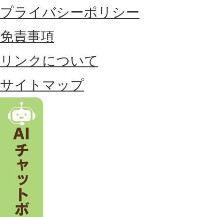
に
プライバシーポリシー
位
免責事項
置
リンクについて
す
る
サイトマップ
市
。