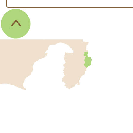
伊
東
市
の
位
伊
置
東
を
記
市