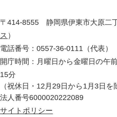
し
役
た
地
〒414-8555 静岡県伊東市大原二
所
図
ス
）
。
電話番号：0557-36-0111（代表）
静
岡
開庁時間：月曜日から金曜日の午前
県
15分
の
（祝休日・12月29日から1月3日を
最
法人番号6000020222089
東
サイトポリシー
部