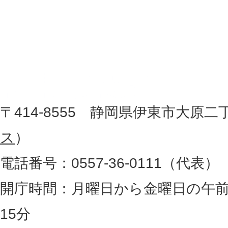
伊
置
東
を
記
市
し
役
た
地
〒414-8555 静岡県伊東市大原二
所
図
ス
）
。
電話番号：0557-36-0111（代表）
静
岡
開庁時間：月曜日から金曜日の午前
県
15分
の