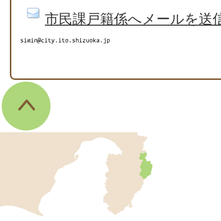
市民課戸籍係へメールを送
伊
東
市
の
位