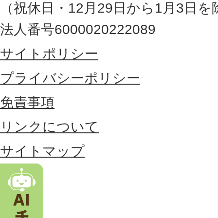
（祝休日・12月29日から1月3日を
最
法人番号6000020222089
東
サイトポリシー
部
に
プライバシーポリシー
位
免責事項
置
リンクについて
す
る
サイトマップ
市
。