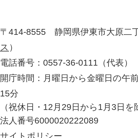
市
し
役
た
地
〒414-8555 静岡県伊東市大原二
所
図
ス
）
。
電話番号：0557-36-0111（代表）
静
岡
開庁時間：月曜日から金曜日の午前
県
15分
の
（祝休日・12月29日から1月3日を
最
法人番号6000020222089
東
サイトポリシー
部