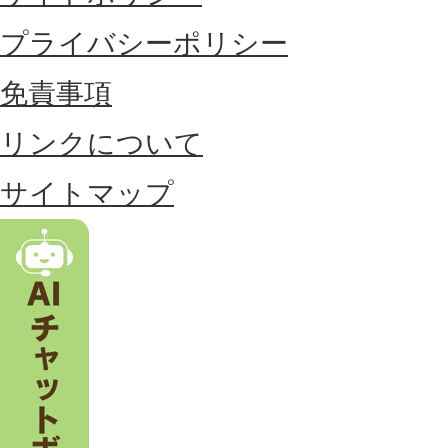
に
プライバシーポリシー
位
免責事項
置
リンクについて
す
る
サイトマップ
市
。