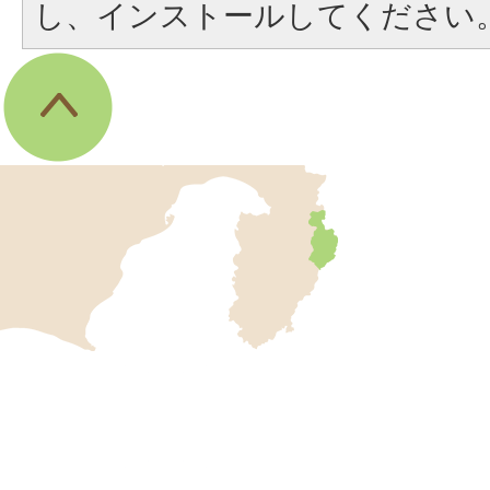
し、インストールしてください
伊
東
市
の
位
伊
置
東
を
記