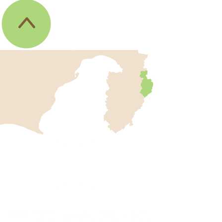
伊
東
市
の
位
伊
置
東
を
記
市
し