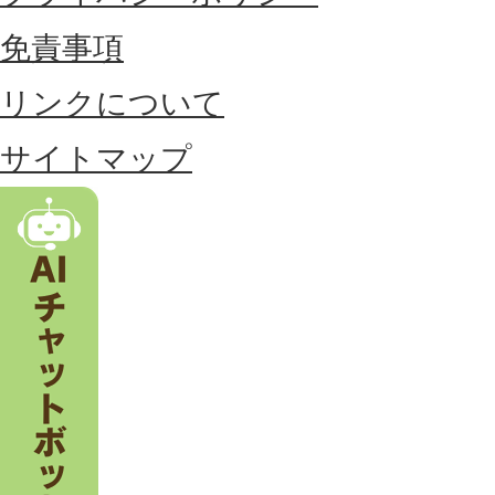
位
免責事項
置
リンクについて
す
る
サイトマップ
市
。