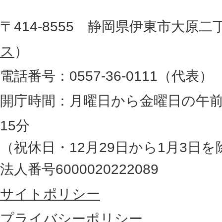
役
た
地
〒414-8555 静岡県伊東市大原二
所
図
ス
）
。
電話番号：0557-36-0111（代表）
静
岡
開庁時間：月曜日から金曜日の午前
県
15分
の
（祝休日・12月29日から1月3日を
最
法人番号6000020222089
東
サイトポリシー
部
に
プライバシーポリシー