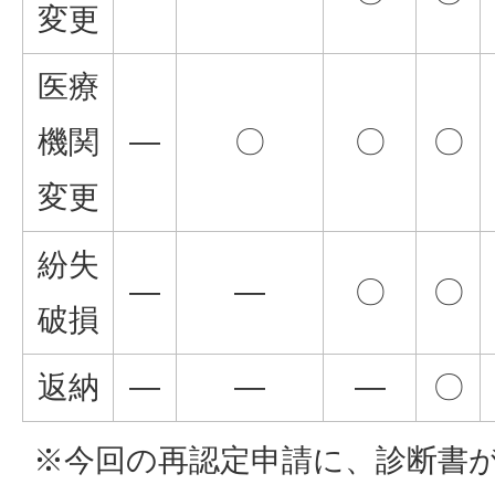
変更
医療
機関
―
〇
〇
〇
変更
紛失
―
―
〇
〇
破損
返納
―
―
―
〇
※今回の再認定申請に、診断書