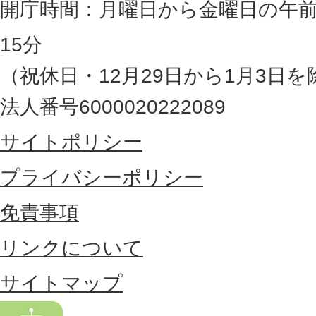
岡
開庁時間：月曜日から金曜日の午前
県
15分
の
（祝休日・12月29日から1月3日を
最
法人番号6000020222089
東
サイトポリシー
部
に
プライバシーポリシー
位
免責事項
置
リンクについて
す
る
サイトマップ
市