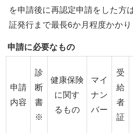
を申請後に再認定申請をした方
証発行まで最長6か月程度かかり
申請に必要なもの
診
受
健康保険
マイ
申請
断
給
に関す
ナン
内容
書
者
るもの
バー
※
証