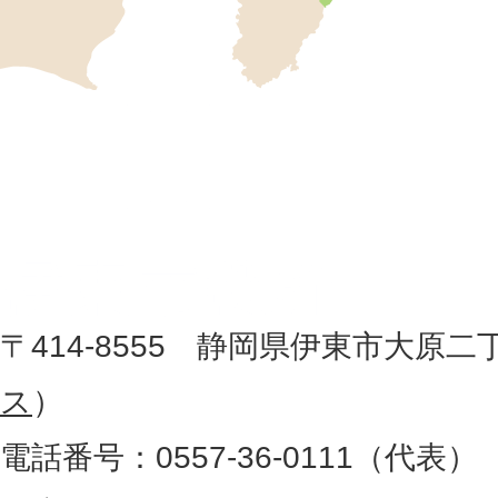
市
の
位
伊
置
東
を
記
市
し
役
た
地
〒414-8555 静岡県伊東市大原二
所
図
ス
）
。
電話番号：0557-36-0111（代表）
静