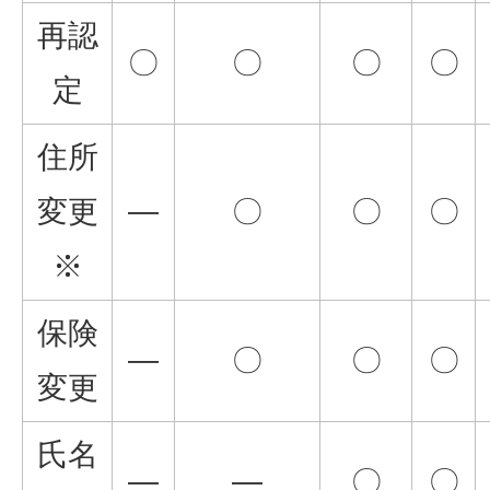
再認
〇
〇
〇
〇
定
住所
変更
―
〇
〇
〇
※
保険
―
〇
〇
〇
変更
氏名
―
―
〇
〇