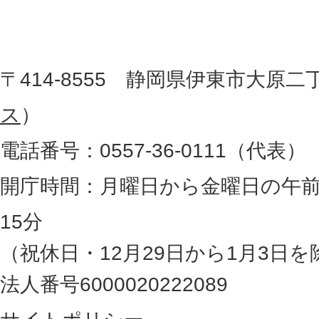
市
し
役
た
地
〒414-8555 静岡県伊東市大原二
所
図
ス
）
。
電話番号：0557-36-0111（代表）
静
岡
開庁時間：月曜日から金曜日の午前
県
15分
の
（祝休日・12月29日から1月3日を
最
法人番号6000020222089
東