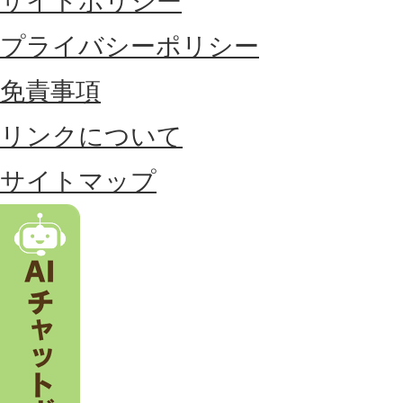
サイトポリシー
部
に
プライバシーポリシー
位
免責事項
置
リンクについて
す
る
サイトマップ
市
。