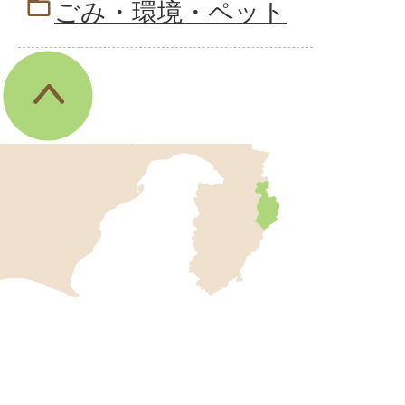
ごみ・環境・ペット
伊
東
市
の
位
伊
置
東
を
記