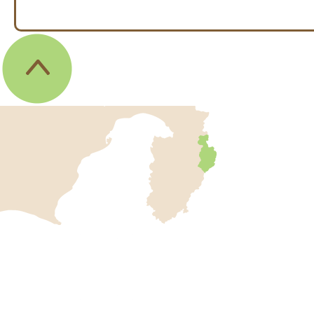
伊
東
市
の
位
伊
置
東
を
記