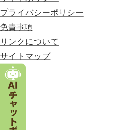
に
プライバシーポリシー
位
免責事項
置
リンクについて
す
る
サイトマップ
市
。