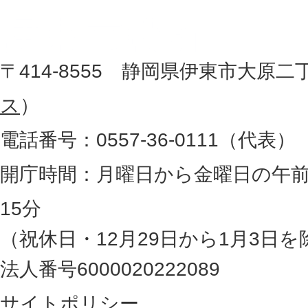
市
し
役
た
地
〒414-8555 静岡県伊東市大原二
所
図
ス
）
。
電話番号：0557-36-0111（代表）
静
岡
開庁時間：月曜日から金曜日の午前
県
15分
の
（祝休日・12月29日から1月3日を
最
法人番号6000020222089
東
サイトポリシー
部