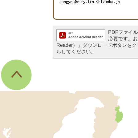
PDFファイルを
必要です。お持
Reader）」ダウンロードボタン
ルしてください。
伊
東
市
の
位
置
を