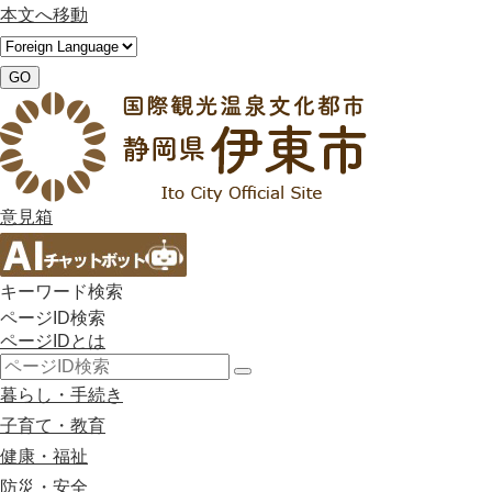
本文へ移動
GO
意見箱
キーワード検索
ページID検索
ページIDとは
検
暮らし・手続き
索
子育て・教育
健康・福祉
防災・安全