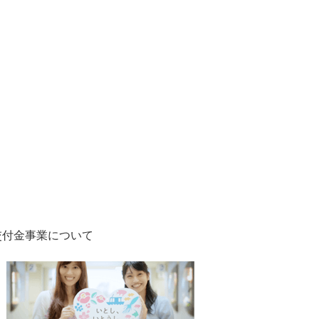
交付金事業について
1
2
枚
枚
目
目