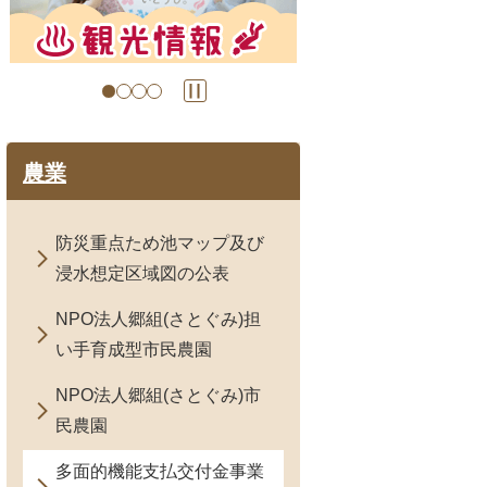
の
の
ス
ス
ラ
ラ
イ
イ
ド
ド
農業
防災重点ため池マップ及び
浸水想定区域図の公表
NPO法人郷組(さとぐみ)担
い手育成型市民農園
NPO法人郷組(さとぐみ)市
民農園
多面的機能支払交付金事業