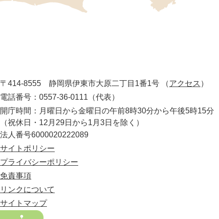
記
し
伊
た
地
東
図
市
。
静
役
岡
所
〒414-8555 静岡県伊東市大原二丁目1番1号
（
アクセス
）
県
の
電話番号：0557-36-0111（代表）
最
開庁時間：月曜日から金曜日の午前8時30分から午後5時15分
東
（祝休日・12月29日から1月3日を除く）
部
法人番号6000020222089
に
位
サイトポリシー
置
プライバシーポリシー
す
免責事項
る
市
リンクについて
。
サイトマップ