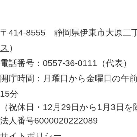
市
し
役
た
地
〒414-8555 静岡県伊東市大原二
所
図
ス
）
。
電話番号：0557-36-0111（代表）
静
岡
開庁時間：月曜日から金曜日の午前
県
15分
の
（祝休日・12月29日から1月3日を
最
法人番号6000020222089
東
サイトポリシー
部