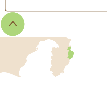
伊
東
市
の
位
伊
置
東
を
記