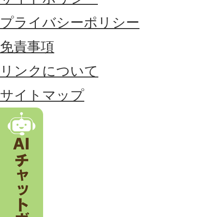
に
プライバシーポリシー
位
免責事項
置
リンクについて
す
る
サイトマップ
市
。