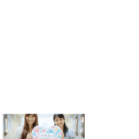
1
枚
目