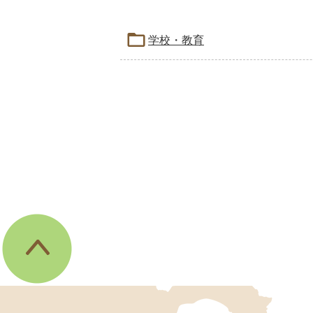
学校・教育
伊
東