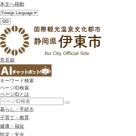
本文へ移動
GO
意見箱
キーワード検索
ページID検索
ページIDとは
検
暮らし・手続き
索
子育て・教育
健康・福祉
防災・安全