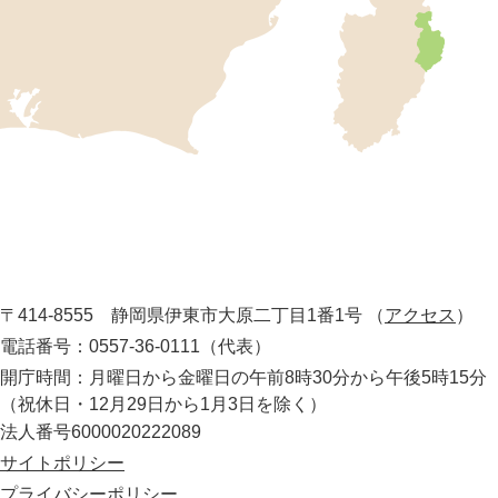
市
の
位
置
を
記
し
伊
た
地
東
図
市
。
静
役
岡
所
〒414-8555 静岡県伊東市大原二丁目1番1号
（
アクセス
）
県
の
電話番号：0557-36-0111（代表）
最
開庁時間：月曜日から金曜日の午前8時30分から午後5時15分
東
（祝休日・12月29日から1月3日を除く）
部
法人番号6000020222089
に
位
サイトポリシー
置
プライバシーポリシー