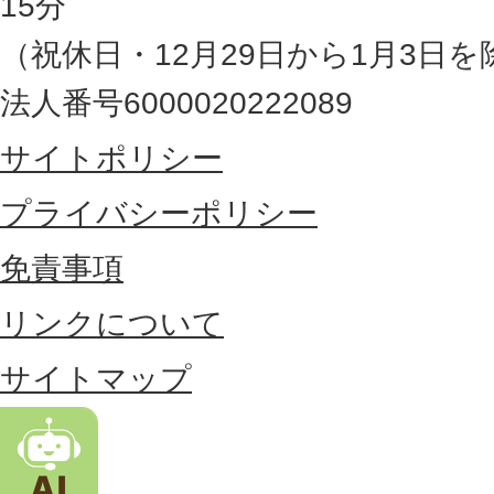
15分
の
（祝休日・12月29日から1月3日を
最
法人番号6000020222089
東
サイトポリシー
部
に
プライバシーポリシー
位
免責事項
置
リンクについて
す
る
サイトマップ
市
。