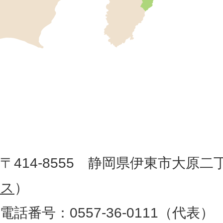
市
の
位
伊
置
東
を
記
市
し
役
た
地
〒414-8555 静岡県伊東市大原二
所
図
ス
）
。
電話番号：0557-36-0111（代表）
静