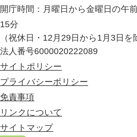
岡
開庁時間：月曜日から金曜日の午前
県
15分
の
（祝休日・12月29日から1月3日を
最
法人番号6000020222089
東
サイトポリシー
部
に
プライバシーポリシー
位
免責事項
置
リンクについて
す
る
サイトマップ
市